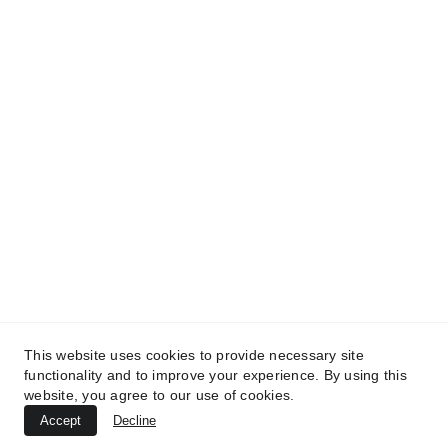
Sab. 9:00am - 2:00pm.
Dom. Cerrado
🛍️ 
Catalogo en linea escanea el código QR 
o haz clic 
aqui
Síguenos en nuestras redes sociales
This website uses cookies to provide necessary site
functionality and to improve your experience. By using this
website, you agree to our use of cookies.
Accept
Decline
© 2025. Todos los derechos reservados 