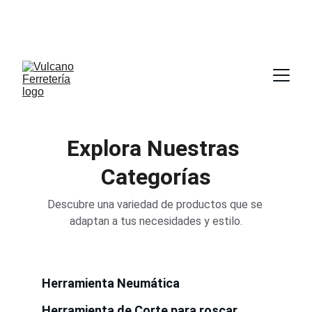
POR CADA 1000.00 PESOS (MIL MXN) DE COMPRA 
LLEVATE DE REGALO UN DISCO DE CORTE DE 4 X 
1/2” APLICA EN TIENDA FISICA
Explora Nuestras 
Categorías
Descubre una variedad de productos que se 
adaptan a tus necesidades y estilo.
Herramienta Neumática
Herramienta de Corte para roscar