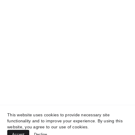
Lun - Vie. 9:00am - 6:00pm.
Sab. 9:00am - 2:00pm.
Dom. Cerrado
🛍️ 
Catalogo en linea escanea el código QR 
o haz clic 
aqui
Síguenos en nuestras redes sociales
This website uses cookies to provide necessary site
functionality and to improve your experience. By using this
website, you agree to our use of cookies.
Accept
Decline