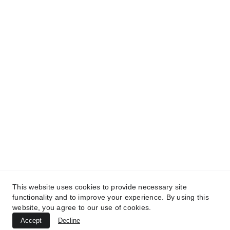
Sab. 9:00am - 2:00pm.
Dom. Cerrado
🛍️ 
Catalogo en linea escanea el código QR 
o haz clic 
aqui
Síguenos en nuestras redes sociales
This website uses cookies to provide necessary site
functionality and to improve your experience. By using this
website, you agree to our use of cookies.
Accept
Decline